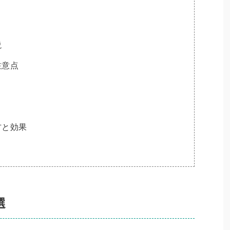
説
注意点
方と効果
選