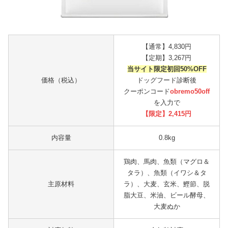
【通常】4,830円
【定期】3,267円
当サイト限定初回50%OFF
価格（税込）
ドッグフード診断後
クーポンコード
obremo50off
を入力で
【限定】2,415円
内容量
0.8kg
鶏肉、馬肉、魚類（マグロ＆
タラ）、魚類（イワシ＆タ
主原材料
ラ）、大麦、玄米、鰹節、脱
脂大豆、米油、ビール酵母、
大麦ぬか