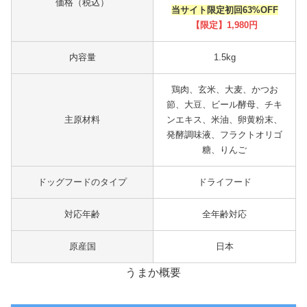
価格（税込）
当サイト限定初回63%OFF
【限定】1,980円
内容量
1.5kg
鶏肉、玄米、大麦、かつお
節、大豆、ビール酵母、チキ
主原材料
ンエキス、米油、卵黄粉末、
発酵調味液、フラクトオリゴ
糖、りんご
ドッグフードのタイプ
ドライフード
対応年齢
全年齢対応
原産国
日本
うまか概要