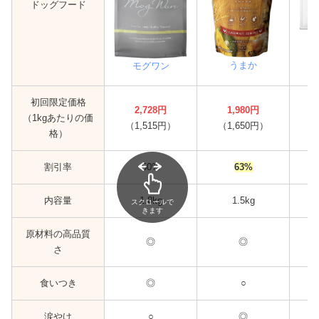
ドッグフード
うまか
モグワン
初回限定価格
2,728円
1,980円
（1kgあたりの価
（1,515円）
（1,650円）
（
格）
割引率
50%
63%
内容量
1.8kg
1.5kg
スクロールで
きます
原材料の高品質
◎
◎
さ
食いつき
◎
○
涙やけ
○
◎