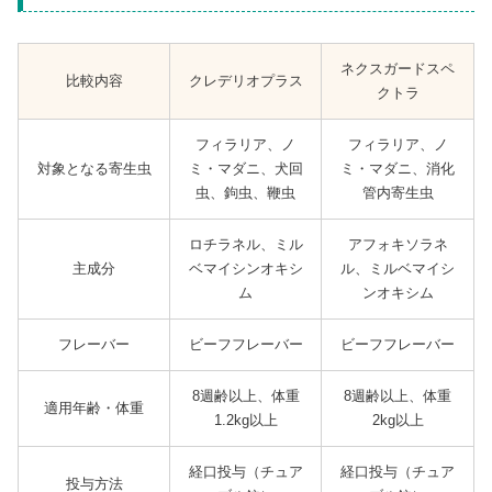
ネクスガードスペ
比較内容
クレデリオプラス
クトラ
フィラリア、ノ
フィラリア、ノ
対象となる寄生虫
ミ・マダニ、犬回
ミ・マダニ、消化
虫、鉤虫、鞭虫
管内寄生虫
ロチラネル、ミル
アフォキソラネ
主成分
ベマイシンオキシ
ル、ミルベマイシ
ム
ンオキシム
フレーバー
ビーフフレーバー
ビーフフレーバー
8週齢以上、体重
8週齢以上、体重
適用年齢・体重
1.2kg以上
2kg以上
経口投与（チュア
経口投与（チュア
投与方法