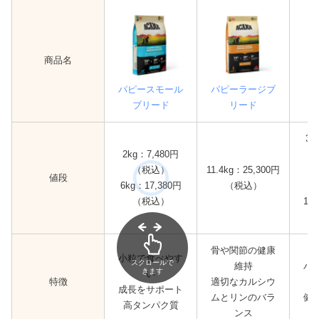
商品名
パピースモール
パピーラージブ
ブリード
リード
34
2kg：7,480円
（税込）
11.4kg：25,300円
2k
値段
6kg：17,380円
（税込）
（税込）
11.
骨や関節の健康
小粒で食べやす
スクロールで
維持
バ
きます
い
特徴
適切なカルシウ
成長をサポート
ムとリンのバラ
健
高タンパク質
ンス