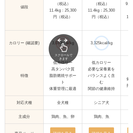
（税込）
（税込）
9.7
値段
11.4kg：25,300
11.4kg：25,300
円（税込）
円（税込）
14.
カロリー (確認要)
3,070kcal/kg
3,325kcal/kg
3,
スクロールで
きます
低カロリー
低カロリー
高
高タンパク質
必要な栄養素を
特徴
脂肪燃焼サポー
バランスよく含
健
ト
む
持
体重管理に最適
関節の健康維持
対応犬種
全犬種
シニア犬
主成分
鶏肉、魚、卵
鶏肉、魚