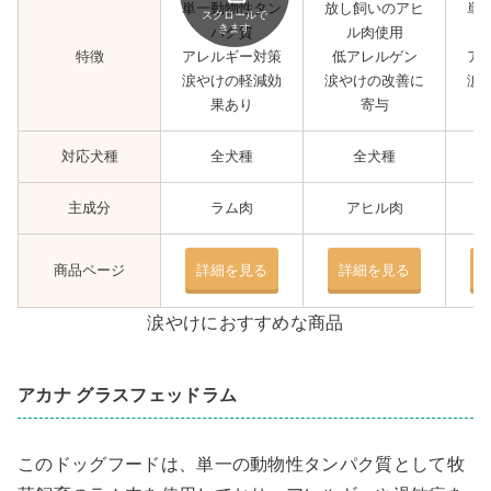
単一動物性タン
放し飼いのアヒ
単
スクロールで
きます
パク質
ル肉使用
特徴
アレルギー対策
低アレルゲン
ア
涙やけの軽減効
涙やけの改善に
涙
果あり
寄与
対応犬種
全犬種
全犬種
主成分
ラム肉
アヒル肉
商品ページ
詳細を見る
詳細を見る
涙やけにおすすめな商品
アカナ グラスフェッドラム
このドッグフードは、単一の動物性タンパク質として牧