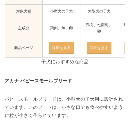
対象犬種
小型犬の子犬
大型犬の子犬
全
鶏肉、七面鳥、
鶏
主成分
鶏肉、魚、卵
卵
商品ページ
詳細を見る
詳細を見る
子犬におすすめな商品
アカナ パピースモールブリード
パピースモールブリードは、小型犬の子犬用に設計され
ています。このフードは、小さな口でも食べやすいよう
に粒が小さく作られています。