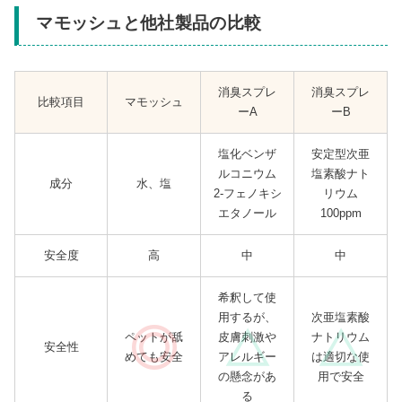
マモッシュと他社製品の比較
消臭スプレ
消臭スプレ
比較項目
マモッシュ
ーA
ーB
塩化ベンザ
安定型次亜
ルコニウム
塩素酸ナト
成分
水、塩
2-フェノキシ
リウム
エタノール
100ppm
安全度
高
中
中
希釈して使
用するが、
次亜塩素酸
ペットが舐
皮膚刺激や
ナトリウム
安全性
めても安全
アレルギー
は適切な使
の懸念があ
用で安全
る